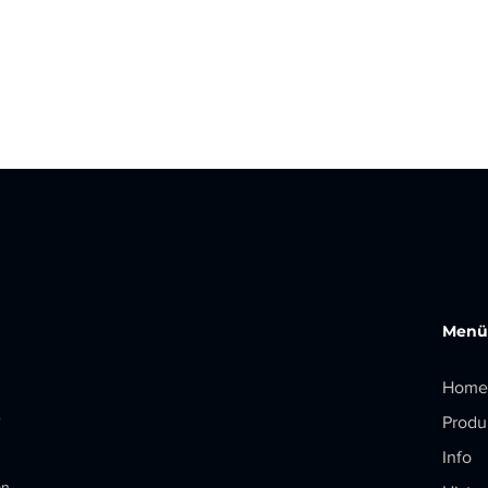
Menü
Home
e
Produ
Info
an