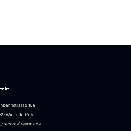
takt
enbahnstrasse 16a
39 Wickede-Ruhr
o@record-firearms.de