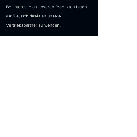
Bei Interesse an unseren Produkten bitten
wir Sie, sich direkt an unsere
Vertriebspartner zu wenden.
Kontakt
Eisenbahnstrasse 16a
58739 Wickede-Ruhr
info@record-firearms.de
+49 (0)2377-785655
Menü
Home