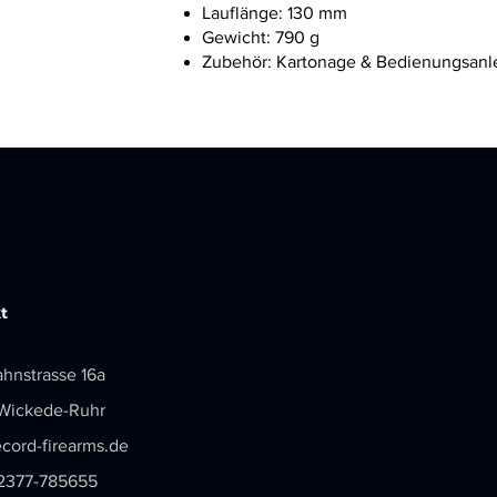
Lauflänge: 130 mm
Gewicht: 790 g
Zubehör: Kartonage & Bedienungsanl
t
ahnstrasse 16a
Wickede-Ruhr
cord-firearms.de
)2377-785655