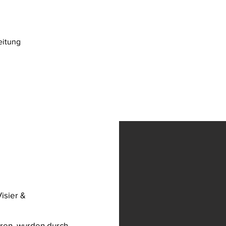
eitung
ßen Beliebtheit.
isier &
aren, wurden durch