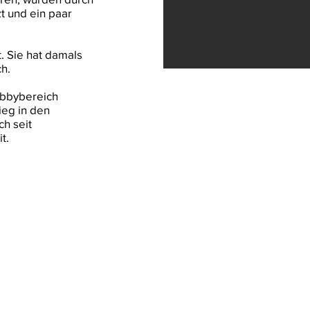
t und ein paar
t.
Sie hat damals
ch.
obbybereich
ieg in den
ch seit
t.