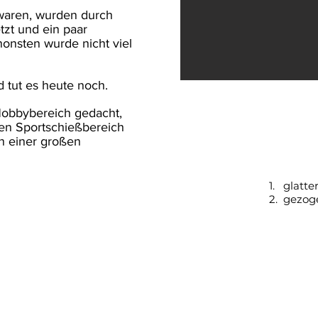
 waren, wurden durch
zt und ein paar
onsten wurde nicht viel
d tut es heute noch.
Hobbybereich gedacht,
den Sportschießbereich
en einer großen
1. glat
2. gezo