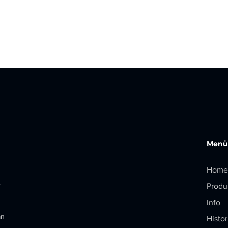
Menü
Home
e
Produ
Info
an
Histor