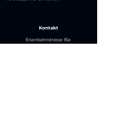
Kontakt
Eisenbahnstrasse 16a
58739 Wickede-Ruhr
info@record-firearms.de
+49 (0)2377-785655
Menü
Home
Produkte
Info